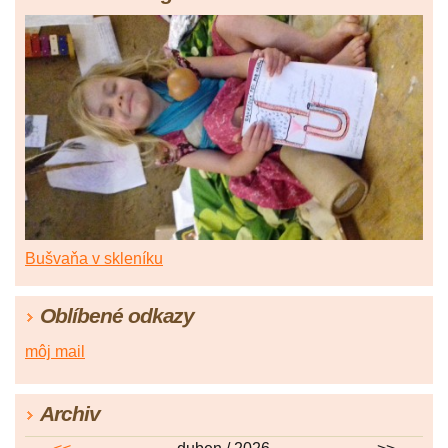
Bušvaňa v skleníku
Oblíbené odkazy
môj mail
Archiv